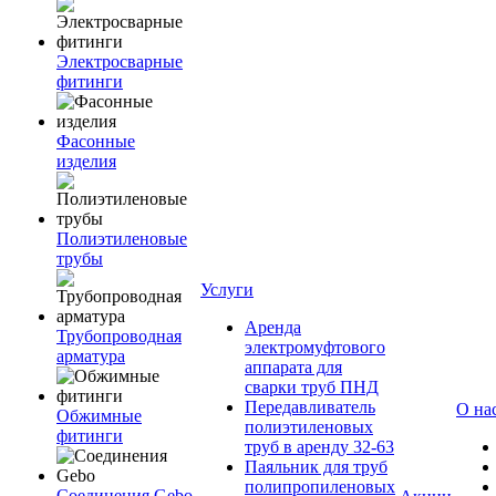
Электросварные
фитинги
Фасонные
изделия
Полиэтиленовые
трубы
Услуги
Аренда
Трубопроводная
электромуфтового
арматура
аппарата для
сварки труб ПНД
Передавливатель
О на
Обжимные
полиэтиленовых
фитинги
труб в аренду 32-63
Паяльник для труб
полипропиленовых
Соединения Gebo