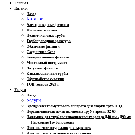
Главная
Каталог
Назад
Каталог
Электросварные фитинги
Фасонные изделия
Полиэтиленовые трубы
Трубопроводная арматура
Обжимные фитинги
Соединения Gebo
Компрессионные фитинги
Монтажный инструмент
Латунные фитинги
Канализационные трубы
Обустройство скважин
ТОП товаров 2024 г.
Услуги
Назад
Услуги
Аренда электромуфтового аппарата для сварки труб ПНД
Передавливатель полиэтиленовых труб в аренду 32-63
Паяльник для труб полипропиленовых аренда Д40 мм - Д90 мм
— Наружные Трубопроводы
Изготовление штурвалов для задвижек
Изготовление телескопических штоков