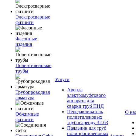
Электросварные
фитинги
Фасонные
изделия
Полиэтиленовые
трубы
Услуги
Аренда
Трубопроводная
электромуфтового
арматура
аппарата для
сварки труб ПНД
Передавливатель
О на
Обжимные
полиэтиленовых
фитинги
труб в аренду 32-63
Паяльник для труб
полипропиленовых
Соединения Gebo