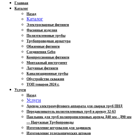
Главная
Каталог
Назад
Каталог
Электросварные фитинги
Фасонные изделия
Полиэтиленовые трубы
Трубопроводная арматура
Обжимные фитинги
Соединения Gebo
Компрессионные фитинги
Монтажный инструмент
Латунные фитинги
Канализационные трубы
Обустройство скважин
ТОП товаров 2024 г.
Услуги
Назад
Услуги
Аренда электромуфтового аппарата для сварки труб ПНД
Передавливатель полиэтиленовых труб в аренду 32-63
Паяльник для труб полипропиленовых аренда Д40 мм - Д90 мм
— Наружные Трубопроводы
Изготовление штурвалов для задвижек
Изготовление телескопических штоков