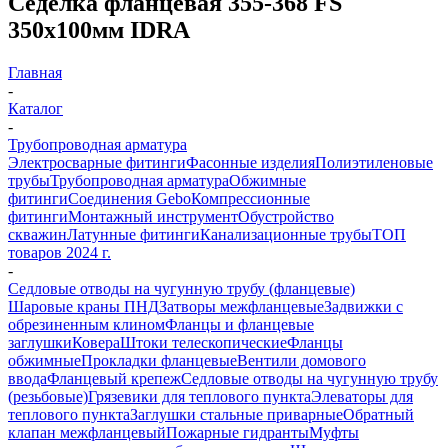
Седелка фланцевая 355-368 FS
350х100мм IDRA
Главная
-
Каталог
-
Трубопроводная арматура
Электросварные фитинги
Фасонные изделия
Полиэтиленовые
трубы
Трубопроводная арматура
Обжимные
фитинги
Соединения Gebo
Компрессионные
фитинги
Монтажный инструмент
Обустройство
скважин
Латунные фитинги
Канализационные трубы
ТОП
товаров 2024 г.
-
Седловые отводы на чугунную трубу (фланцевые)
Шаровые краны ПНД
Затворы межфланцевые
Задвижки с
обрезиненным клином
Фланцы и фланцевые
заглушки
Ковера
Штоки телескопические
Фланцы
обжимные
Прокладки фланцевые
Вентили домового
ввода
Фланцевый крепеж
Седловые отводы на чугунную трубу
(резьбовые)
Грязевики для теплового пункта
Элеваторы для
теплового пункта
Заглушки стальные приварные
Обратный
клапан межфланцевый
Пожарные гидранты
Муфты