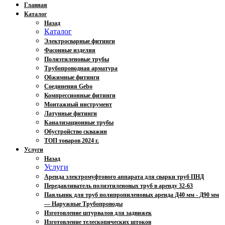
Главная
Каталог
Назад
Каталог
Электросварные фитинги
Фасонные изделия
Полиэтиленовые трубы
Трубопроводная арматура
Обжимные фитинги
Соединения Gebo
Компрессионные фитинги
Монтажный инструмент
Латунные фитинги
Канализационные трубы
Обустройство скважин
ТОП товаров 2024 г.
Услуги
Назад
Услуги
Аренда электромуфтового аппарата для сварки труб ПНД
Передавливатель полиэтиленовых труб в аренду 32-63
Паяльник для труб полипропиленовых аренда Д40 мм - Д90 мм
— Наружные Трубопроводы
Изготовление штурвалов для задвижек
Изготовление телескопических штоков