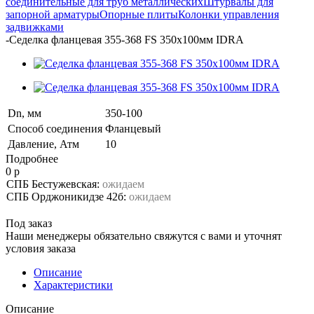
соединительные для труб металлических
Штурвалы для
запорной арматуры
Опорные плиты
Колонки управления
задвижками
-
Седелка фланцевая 355-368 FS 350х100мм IDRA
Dn, мм
350-100
Способ соединения
Фланцевый
Давление, Атм
10
Подробнее
0 р
СПБ Бестужевская:
ожидаем
СПБ Орджоникидзе 42б:
ожидаем
Под заказ
Наши менеджеры обязательно свяжутся с вами и уточнят
условия заказа
Описание
Характеристики
Описание