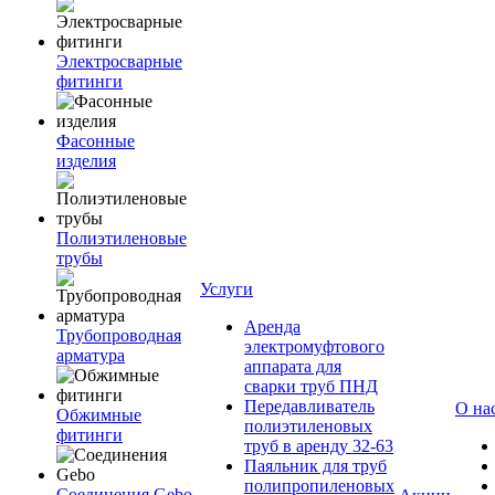
Электросварные
фитинги
Фасонные
изделия
Полиэтиленовые
трубы
Услуги
Аренда
Трубопроводная
электромуфтового
арматура
аппарата для
сварки труб ПНД
Передавливатель
О на
Обжимные
полиэтиленовых
фитинги
труб в аренду 32-63
Паяльник для труб
полипропиленовых
Соединения Gebo