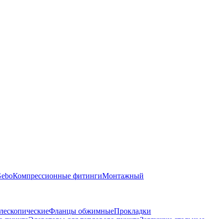
Gebo
Компрессионные фитинги
Монтажный
лескопические
Фланцы обжимные
Прокладки