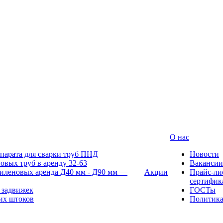
О нас
парата для сварки труб ПНД
Новости
овых труб в аренду 32-63
Вакансии
иленовых аренда Д40 мм - Д90 мм —
Акции
Прайс-ли
сертифик
 задвижек
ГОСТы
их штоков
Политик