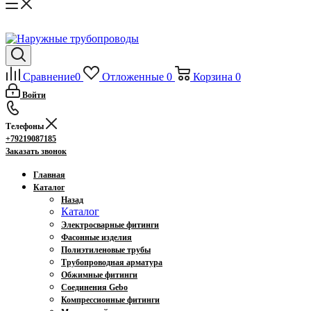
Сравнение
0
Отложенные
0
Корзина
0
Войти
Телефоны
+79219087185
Заказать звонок
Главная
Каталог
Назад
Каталог
Электросварные фитинги
Фасонные изделия
Полиэтиленовые трубы
Трубопроводная арматура
Обжимные фитинги
Соединения Gebo
Компрессионные фитинги