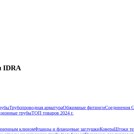
м IDRA
рубы
Трубопроводная арматура
Обжимные фитинги
Соединения 
ционные трубы
ТОП товаров 2024 г.
зиненным клином
Фланцы и фланцевые заглушки
Ковера
Штоки те