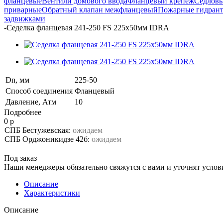
фланцевые
Вентили домового ввода
Фланцевый крепеж
Седловы
приварные
Обратный клапан межфланцевый
Пожарные гидран
задвижками
-
Седелка фланцевая 241-250 FS 225х50мм IDRA
Dn, мм
225-50
Способ соединения
Фланцевый
Давление, Атм
10
Подробнее
0 р
СПБ Бестужевская:
ожидаем
СПБ Орджоникидзе 42б:
ожидаем
Под заказ
Наши менеджеры обязательно свяжутся с вами и уточнят услови
Описание
Характеристики
Описание