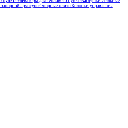
о пункта
Элеваторы для теплового пункта
Заглушки стальные
 запорной арматуры
Опорные плиты
Колонки управления