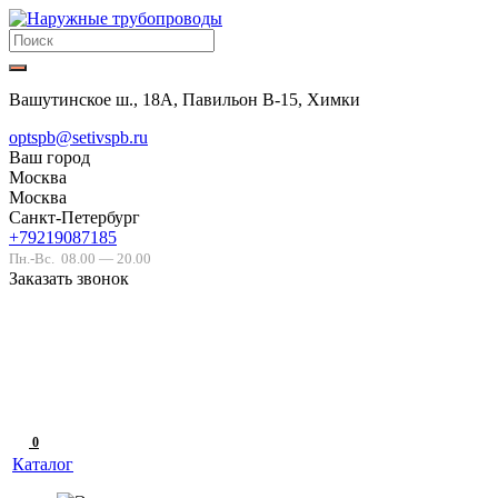
Вашутинское ш., 18А, Павильон В-15, Химки
optspb@setivspb.ru
Ваш город
Москва
Москва
Санкт-Петербург
+79219087185
Пн.-Вс.
08.00 — 20.00
Заказать звонок
0
Каталог