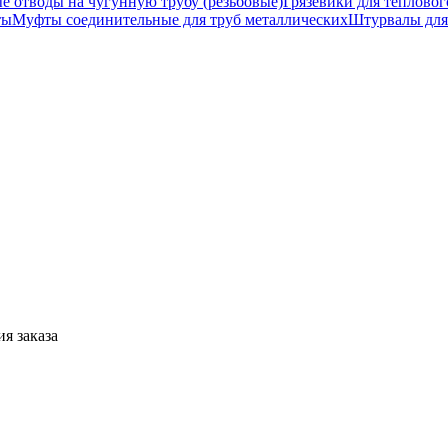
е отводы на чугунную трубу (резьбовые)
Грязевики для тепловог
ты
Муфты соединительные для труб металлических
Штурвалы для
я заказа