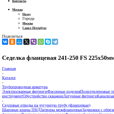
Контакты
Москва
Назад
Города
Москва
Санкт-Петербург
Поделиться
Седелка фланцевая 241-250 FS 225х50м
Главная
-
Каталог
-
Трубопроводная арматура
Электросварные фитинги
Фасонные изделия
Полиэтиленовые т
инструмент
Обустройство скважин
Латунные фитинги
Канализа
-
Седловые отводы на чугунную трубу (фланцевые)
Шаровые краны ПНД
Затворы межфланцевые
Задвижки с обре