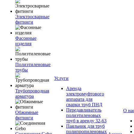
Электросварные
фитинги
Фасонные
изделия
Полиэтиленовые
трубы
Услуги
Аренда
Трубопроводная
электромуфтового
арматура
аппарата для
сварки труб ПНД
Передавливатель
О на
Обжимные
полиэтиленовых
фитинги
труб в аренду 32-63
Паяльник для труб
полипропиленовых
Соединения Gebo