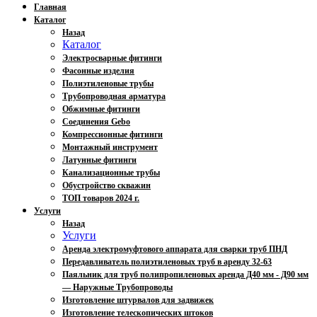
Главная
Каталог
Назад
Каталог
Электросварные фитинги
Фасонные изделия
Полиэтиленовые трубы
Трубопроводная арматура
Обжимные фитинги
Соединения Gebo
Компрессионные фитинги
Монтажный инструмент
Латунные фитинги
Канализационные трубы
Обустройство скважин
ТОП товаров 2024 г.
Услуги
Назад
Услуги
Аренда электромуфтового аппарата для сварки труб ПНД
Передавливатель полиэтиленовых труб в аренду 32-63
Паяльник для труб полипропиленовых аренда Д40 мм - Д90 мм
— Наружные Трубопроводы
Изготовление штурвалов для задвижек
Изготовление телескопических штоков