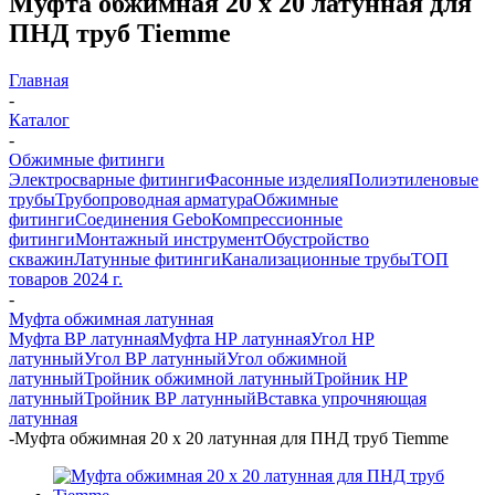
Муфта обжимная 20 х 20 латунная для
ПНД труб Tiemme
Главная
-
Каталог
-
Обжимные фитинги
Электросварные фитинги
Фасонные изделия
Полиэтиленовые
трубы
Трубопроводная арматура
Обжимные
фитинги
Соединения Gebo
Компрессионные
фитинги
Монтажный инструмент
Обустройство
скважин
Латунные фитинги
Канализационные трубы
ТОП
товаров 2024 г.
-
Муфта обжимная латунная
Муфта ВР латунная
Муфта НР латунная
Угол НР
латунный
Угол ВР латунный
Угол обжимной
латунный
Тройник обжимной латунный
Тройник НР
латунный
Тройник ВР латунный
Вставка упрочняющая
латунная
-
Муфта обжимная 20 х 20 латунная для ПНД труб Tiemme