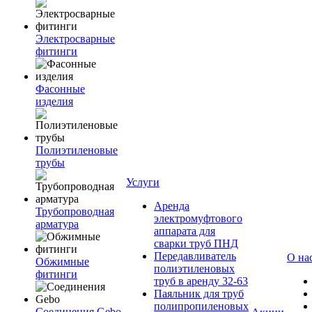
Электросварные
фитинги
Фасонные
изделия
Полиэтиленовые
трубы
Услуги
Аренда
Трубопроводная
электромуфтового
арматура
аппарата для
сварки труб ПНД
Передавливатель
О на
Обжимные
полиэтиленовых
фитинги
труб в аренду 32-63
Паяльник для труб
полипропиленовых
Соединения Gebo