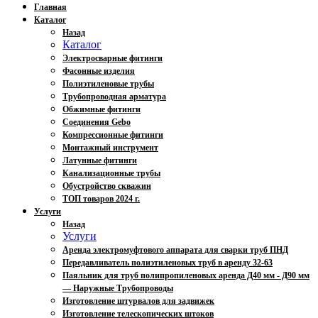
Главная
Каталог
Назад
Каталог
Электросварные фитинги
Фасонные изделия
Полиэтиленовые трубы
Трубопроводная арматура
Обжимные фитинги
Соединения Gebo
Компрессионные фитинги
Монтажный инструмент
Латунные фитинги
Канализационные трубы
Обустройство скважин
ТОП товаров 2024 г.
Услуги
Назад
Услуги
Аренда электромуфтового аппарата для сварки труб ПНД
Передавливатель полиэтиленовых труб в аренду 32-63
Паяльник для труб полипропиленовых аренда Д40 мм - Д90 мм
— Наружные Трубопроводы
Изготовление штурвалов для задвижек
Изготовление телескопических штоков