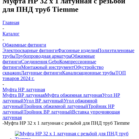
Муфта НР 32 х 1 латунная с резьбой
для ПНД труб Tiemme
Главная
-
Каталог
-
Обжимные фитинги
Электросварные фитинги
Фасонные изделия
Полиэтиленовые
трубы
Трубопроводная арматура
Обжимные
фитинги
Соединения Gebo
Компрессионные
фитинги
Монтажный инструмент
Обустройство
скважин
Латунные фитинги
Канализационные трубы
ТОП
товаров 2024 г.
-
Муфта НР латунная
Муфта ВР латунная
Муфта обжимная латунная
Угол НР
латунный
Угол ВР латунный
Угол обжимной
латунный
Тройник обжимной латунный
Тройник НР
латунный
Тройник ВР латунный
Вставка упрочняющая
латунная
-
Муфта НР 32 х 1 латунная с резьбой для ПНД труб Tiemme