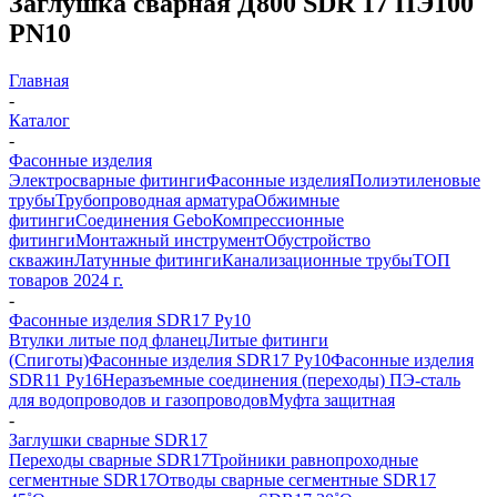
Заглушка сварная Д800 SDR 17 ПЭ100
PN10
Главная
-
Каталог
-
Фасонные изделия
Электросварные фитинги
Фасонные изделия
Полиэтиленовые
трубы
Трубопроводная арматура
Обжимные
фитинги
Соединения Gebo
Компрессионные
фитинги
Монтажный инструмент
Обустройство
скважин
Латунные фитинги
Канализационные трубы
ТОП
товаров 2024 г.
-
Фасонные изделия SDR17 Ру10
Втулки литые под фланец
Литые фитинги
(Спиготы)
Фасонные изделия SDR17 Ру10
Фасонные изделия
SDR11 Ру16
Неразъемные соединения (переходы) ПЭ-сталь
для водопроводов и газопроводов
Муфта защитная
-
Заглушки сварные SDR17
Переходы сварные SDR17
Тройники равнопроходные
сегментные SDR17
Отводы сварные сегментные SDR17