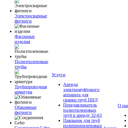
Электросварные
фитинги
Фасонные
изделия
Полиэтиленовые
трубы
Услуги
Аренда
Трубопроводная
электромуфтового
арматура
аппарата для
сварки труб ПНД
Передавливатель
О на
Обжимные
полиэтиленовых
фитинги
труб в аренду 32-63
Паяльник для труб
полипропиленовых
Соединения Gebo