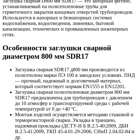
Заглушка сварная D800 мм SDR17 — это запорный фитинг,
устанавливаемый на полиэтиленовые трубы для
герметичного закрытия концевых отверстий трубопроводов.
Используется в напорных и безнапорных системах
водоснабжения, водоотведения, ливневки, бытовой
канализации, технических и промышленных инженерных
сетях.
Особенности заглушки сварной
диаметром 800 мм SDR17
Заглушка сварная SDR17 д800 мм производится из
полиэтилена марки ПЭ 100 в заводских условиях. ПНД
— прочный, надежный и долговечный материал,
который соответствует нормам EN1555 и EN12201.
Заглушка сварная полиэтиленовая диаметром 800 мм
SDR17 предназначена для трубопроводов с давлением
до 10 атмосфер и транспортируемой среды с рабочей
температурой от 0 до +40 °С.
Монтаж изделий осуществляется методами стыковой и
терморезисторной сварки. Укладка в траншею,
надземная прокладка (ДСТУ-Н Б В.2.5-40:2009, ДБН
В.2.5-41:2009, ТКП 45-4.01-29-2006, СНиП 2.04.02-84 и
др.