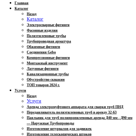
Главная
Каталог
Назад
Каталог
Электросварные фитинги
Фасонные изделия
Полиэтиленовые трубы
Трубопроводная арматура
Обжимные фитинги
Соединения Gebo
Компрессионные фитинги
Монтажный инструмент
Латунные фитинги
Канализационные трубы
Обустройство скважин
ТОП товаров 2024 г.
Услуги
Назад
Услуги
Аренда электромуфтового аппарата для сварки труб ПНД
Передавливатель полиэтиленовых труб в аренду 32-63
Паяльник для труб полипропиленовых аренда Д40 мм - Д90 мм
— Наружные Трубопроводы
Изготовление штурвалов для задвижек
Изготовление телескопических штоков