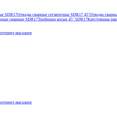
ные SDR17
Отводы сварные сегментные SDR17 45˚
Отводы сварны
нные сварные SDR17
Тройники косые 45˚ SDR17
Крестовины ра