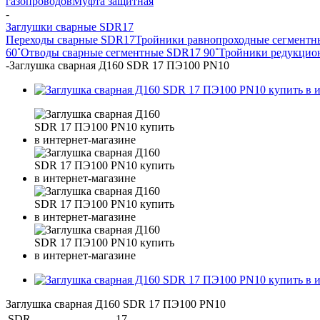
газопроводов
Муфта защитная
-
Заглушки сварные SDR17
Переходы сварные SDR17
Тройники равнопроходные сегмент
60˚
Отводы сварные сегментные SDR17 90˚
Тройники редукцио
-
Заглушка сварная Д160 SDR 17 ПЭ100 PN10
Заглушка сварная Д160 SDR 17 ПЭ100 PN10
SDR
17