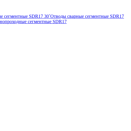
е сегментные SDR17 30˚
Отводы сварные сегментные SDR17
внопроходные сегментные SDR17