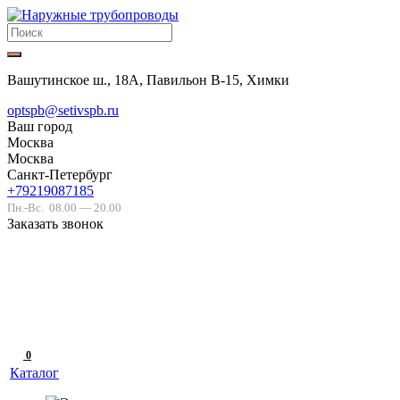
Вашутинское ш., 18А, Павильон В-15, Химки
optspb@setivspb.ru
Ваш город
Москва
Москва
Санкт-Петербург
+79219087185
Пн.-Вс.
08.00 — 20.00
Заказать звонок
0
Каталог