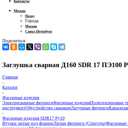
Контакты
Москва
Назад
Города
Москва
Санкт-Петербург
Поделиться
Заглушка сварная Д160 SDR 17 ПЭ100 
Главная
-
Каталог
-
Фасонные изделия
Электросварные фитинги
Фасонные изделия
Полиэтиленовые т
инструмент
Обустройство скважин
Латунные фитинги
Канализа
-
Фасонные изделия SDR17 Ру10
Втулки литые под фланец
Литые фитинги (Спиготы)
Фасонные 