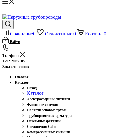
Сравнение
0
Отложенные
0
Корзина
0
Войти
Телефоны
+79219087185
Заказать звонок
Главная
Каталог
Назад
Каталог
Электросварные фитинги
Фасонные изделия
Полиэтиленовые трубы
Трубопроводная арматура
Обжимные фитинги
Соединения Gebo
Компрессионные фитинги