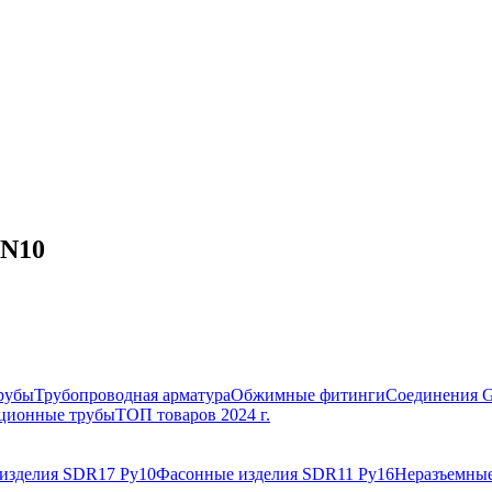
PN10
рубы
Трубопроводная арматура
Обжимные фитинги
Соединения 
ционные трубы
ТОП товаров 2024 г.
изделия SDR17 Ру10
Фасонные изделия SDR11 Ру16
Неразъемные