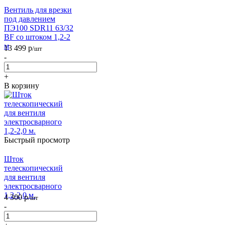
Вентиль для врезки
под давлением
ПЭ100 SDR11 63/32
BF со штоком 1,2-2
м
13 499
р
/шт
-
+
В корзину
Быстрый просмотр
Шток
телескопический
для вентиля
электросварного
1,2-2,0 м.
4 300
р
/шт
-