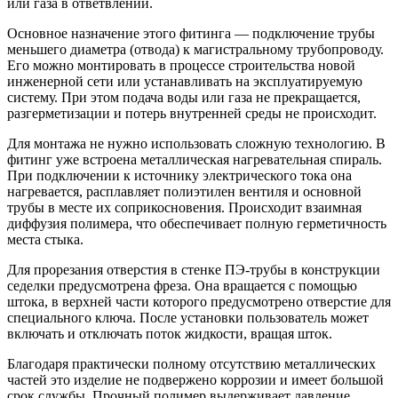
или газа в ответвлении.
Основное назначение этого фитинга — подключение трубы
меньшего диаметра (отвода) к магистральному трубопроводу.
Его можно монтировать в процессе строительства новой
инженерной сети или устанавливать на эксплуатируемую
систему. При этом подача воды или газа не прекращается,
разгерметизации и потерь внутренней среды не происходит.
Для монтажа не нужно использовать сложную технологию. В
фитинг уже встроена металлическая нагревательная спираль.
При подключении к источнику электрического тока она
нагревается, расплавляет полиэтилен вентиля и основной
трубы в месте их соприкосновения. Происходит взаимная
диффузия полимера, что обеспечивает полную герметичность
места стыка.
Для прорезания отверстия в стенке ПЭ-трубы в конструкции
седелки предусмотрена фреза. Она вращается с помощью
штока, в верхней части которого предусмотрено отверстие для
специального ключа. После установки пользователь может
включать и отключать поток жидкости, вращая шток.
Благодаря практически полному отсутствию металлических
частей это изделие не подвержено коррозии и имеет большой
срок службы. Прочный полимер выдерживает давление