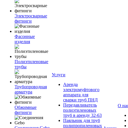
Электросварные
фитинги
Фасонные
изделия
Полиэтиленовые
трубы
Услуги
Аренда
Трубопроводная
электромуфтового
арматура
аппарата для
сварки труб ПНД
Передавливатель
О на
Обжимные
полиэтиленовых
фитинги
труб в аренду 32-63
Паяльник для труб
полипропиленовых
Соединения Gebo