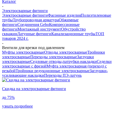
Каталог
-
Электросварные фитинги
Электросварные фитинги
Фасонные изделия
Полиэтиленовые
трубы
Трубопроводная арматура
Обжимные
фитинги
Соединения Gebo
Компрессионные
фитинги
Монтажный инструмент
Обустройство
скважин
Латунные фитинги
Канализационные трубы
ТОП
товаров 2024 г.
-
Вентили для врезки под давлением
Муфты электросварные
Отводы электросварные
Тройники
электросварные
Переходы электросварные
Заглушки
электросварные
Седловые отводы,патрубки-накладки
Седелки
электросварные с фрезой
Муфта электросварная (переход) с
резьбой
Тройники редукционные электросварные
Заглушки-
усиливающие накладки
Переходы ПЭ-латунь
Скидка на электросварные фитинги
до
75%
узнать подробнее