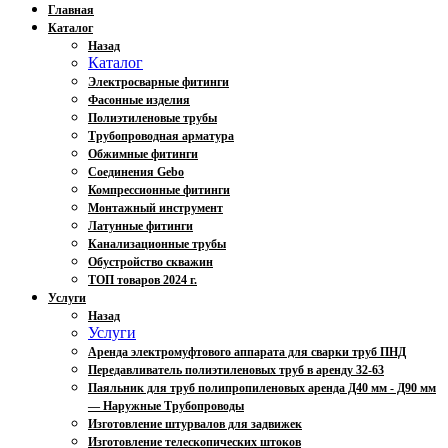
Главная
Каталог
Назад
Каталог
Электросварные фитинги
Фасонные изделия
Полиэтиленовые трубы
Трубопроводная арматура
Обжимные фитинги
Соединения Gebo
Компрессионные фитинги
Монтажный инструмент
Латунные фитинги
Канализационные трубы
Обустройство скважин
ТОП товаров 2024 г.
Услуги
Назад
Услуги
Аренда электромуфтового аппарата для сварки труб ПНД
Передавливатель полиэтиленовых труб в аренду 32-63
Паяльник для труб полипропиленовых аренда Д40 мм - Д90 мм
— Наружные Трубопроводы
Изготовление штурвалов для задвижек
Изготовление телескопических штоков