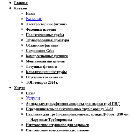
Главная
Каталог
Назад
Каталог
Электросварные фитинги
Фасонные изделия
Полиэтиленовые трубы
Трубопроводная арматура
Обжимные фитинги
Соединения Gebo
Компрессионные фитинги
Монтажный инструмент
Латунные фитинги
Канализационные трубы
Обустройство скважин
ТОП товаров 2024 г.
Услуги
Назад
Услуги
Аренда электромуфтового аппарата для сварки труб ПНД
Передавливатель полиэтиленовых труб в аренду 32-63
Паяльник для труб полипропиленовых аренда Д40 мм - Д90 мм
— Наружные Трубопроводы
Изготовление штурвалов для задвижек
Изготовление телескопических штоков