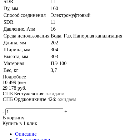
SDR
11
Dy, мм
160
Способ соединения
Электромуфтовый
SDR
11
Давление, Атм
16
Среда использования
Вода, Газ, Напорная канализация
Длина, мм
202
Ширина, мм
304
Высота, мм
303
Материал
ПЭ 100
Вес, кг
3,7
Подробнее
10 499
р
/шт
29 178
руб.
СПБ Бестужевская:
ожидаем
СПБ Орджоникидзе 42б:
ожидаем
-
+
В корзину
Купить в 1 клик
Описание
Характеристики