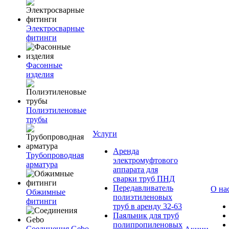
Электросварные
фитинги
Фасонные
изделия
Полиэтиленовые
трубы
Услуги
Аренда
Трубопроводная
электромуфтового
арматура
аппарата для
сварки труб ПНД
Передавливатель
О на
Обжимные
полиэтиленовых
фитинги
труб в аренду 32-63
Паяльник для труб
полипропиленовых
Соединения Gebo