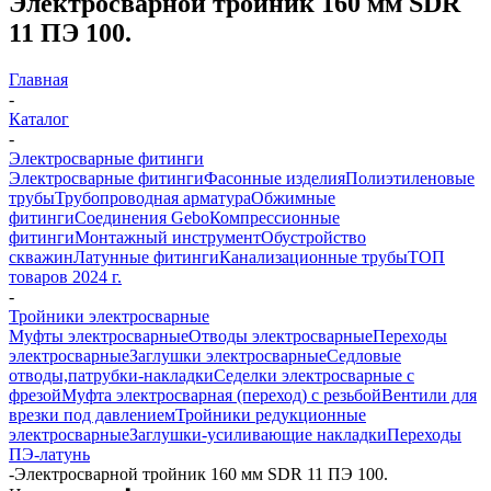
Электросварной тройник 160 мм SDR
11 ПЭ 100.
Главная
-
Каталог
-
Электросварные фитинги
Электросварные фитинги
Фасонные изделия
Полиэтиленовые
трубы
Трубопроводная арматура
Обжимные
фитинги
Соединения Gebo
Компрессионные
фитинги
Монтажный инструмент
Обустройство
скважин
Латунные фитинги
Канализационные трубы
ТОП
товаров 2024 г.
-
Тройники электросварные
Муфты электросварные
Отводы электросварные
Переходы
электросварные
Заглушки электросварные
Седловые
отводы,патрубки-накладки
Седелки электросварные с
фрезой
Муфта электросварная (переход) с резьбой
Вентили для
врезки под давлением
Тройники редукционные
электросварные
Заглушки-усиливающие накладки
Переходы
ПЭ-латунь
-
Электросварной тройник 160 мм SDR 11 ПЭ 100.