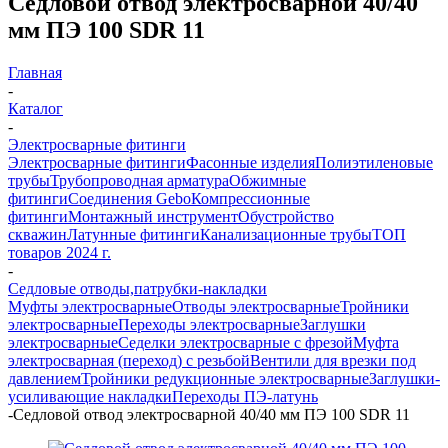
Седловой отвод электросварной 40/40
мм ПЭ 100 SDR 11
Главная
-
Каталог
-
Электросварные фитинги
Электросварные фитинги
Фасонные изделия
Полиэтиленовые
трубы
Трубопроводная арматура
Обжимные
фитинги
Соединения Gebo
Компрессионные
фитинги
Монтажный инструмент
Обустройство
скважин
Латунные фитинги
Канализационные трубы
ТОП
товаров 2024 г.
-
Седловые отводы,патрубки-накладки
Муфты электросварные
Отводы электросварные
Тройники
электросварные
Переходы электросварные
Заглушки
электросварные
Седелки электросварные с фрезой
Муфта
электросварная (переход) с резьбой
Вентили для врезки под
давлением
Тройники редукционные электросварные
Заглушки-
усиливающие накладки
Переходы ПЭ-латунь
-
Седловой отвод электросварной 40/40 мм ПЭ 100 SDR 11