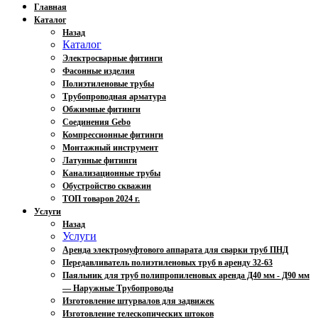
Главная
Каталог
Назад
Каталог
Электросварные фитинги
Фасонные изделия
Полиэтиленовые трубы
Трубопроводная арматура
Обжимные фитинги
Соединения Gebo
Компрессионные фитинги
Монтажный инструмент
Латунные фитинги
Канализационные трубы
Обустройство скважин
ТОП товаров 2024 г.
Услуги
Назад
Услуги
Аренда электромуфтового аппарата для сварки труб ПНД
Передавливатель полиэтиленовых труб в аренду 32-63
Паяльник для труб полипропиленовых аренда Д40 мм - Д90 мм
— Наружные Трубопроводы
Изготовление штурвалов для задвижек
Изготовление телескопических штоков