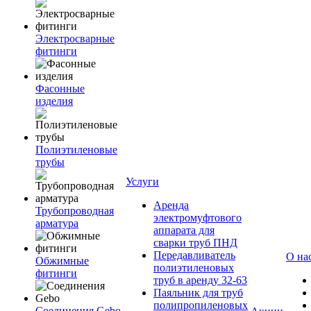
Электросварные
фитинги
Фасонные
изделия
Полиэтиленовые
трубы
Услуги
Аренда
Трубопроводная
электромуфтового
арматура
аппарата для
сварки труб ПНД
Передавливатель
О на
Обжимные
полиэтиленовых
фитинги
труб в аренду 32-63
Паяльник для труб
полипропиленовых
Соединения Gebo