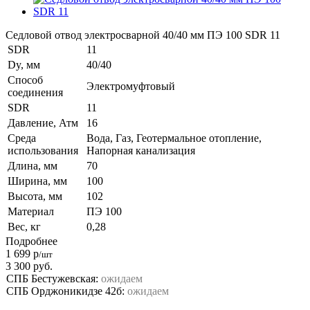
Седловой отвод электросварной 40/40 мм ПЭ 100 SDR 11
SDR
11
Dy, мм
40/40
Способ
Электромуфтовый
соединения
SDR
11
Давление, Атм
16
Среда
Вода, Газ, Геотермальное отопление,
использования
Напорная канализация
Длина, мм
70
Ширина, мм
100
Высота, мм
102
Материал
ПЭ 100
Вес, кг
0,28
Подробнее
1 699
р
/шт
3 300
руб.
СПБ Бестужевская:
ожидаем
СПБ Орджоникидзе 42б:
ожидаем