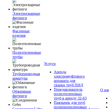
Электросварные
фитинги
Фасонные
изделия
Полиэтиленовые
трубы
Услуги
Аренда
Трубопроводная
электромуфтового
арматура
аппарата для
сварки труб ПНД
Передавливатель
О на
Обжимные
полиэтиленовых
фитинги
труб в аренду 32-63
Паяльник для труб
полипропиленовых
Соединения Gebo