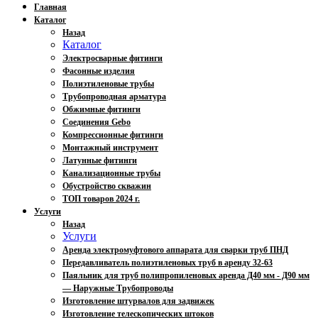
Главная
Каталог
Назад
Каталог
Электросварные фитинги
Фасонные изделия
Полиэтиленовые трубы
Трубопроводная арматура
Обжимные фитинги
Соединения Gebo
Компрессионные фитинги
Монтажный инструмент
Латунные фитинги
Канализационные трубы
Обустройство скважин
ТОП товаров 2024 г.
Услуги
Назад
Услуги
Аренда электромуфтового аппарата для сварки труб ПНД
Передавливатель полиэтиленовых труб в аренду 32-63
Паяльник для труб полипропиленовых аренда Д40 мм - Д90 мм
— Наружные Трубопроводы
Изготовление штурвалов для задвижек
Изготовление телескопических штоков