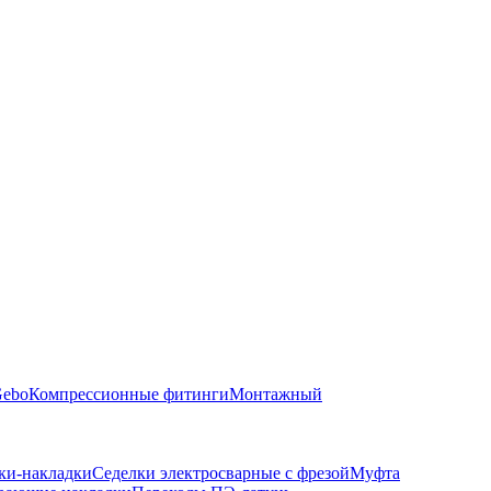
Gebo
Компрессионные фитинги
Монтажный
ки-накладки
Седелки электросварные с фрезой
Муфта