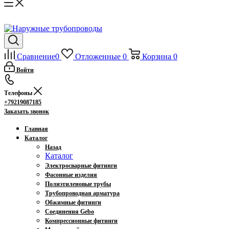
Сравнение
0
Отложенные
0
Корзина
0
Войти
Телефоны
+79219087185
Заказать звонок
Главная
Каталог
Назад
Каталог
Электросварные фитинги
Фасонные изделия
Полиэтиленовые трубы
Трубопроводная арматура
Обжимные фитинги
Соединения Gebo
Компрессионные фитинги