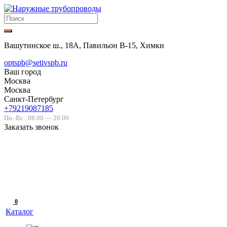
Вашутинское ш., 18А, Павильон В-15, Химки
optspb@setivspb.ru
Ваш город
Москва
Москва
Санкт-Петербург
+79219087185
Пн.-Вс.
08.00 — 20.00
Заказать звонок
0
Каталог