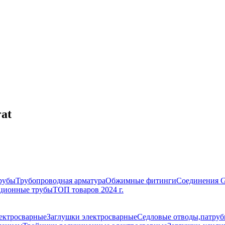
at
рубы
Трубопроводная арматура
Обжимные фитинги
Соединения 
ционные трубы
ТОП товаров 2024 г.
ектросварные
Заглушки электросварные
Седловые отводы,патруб