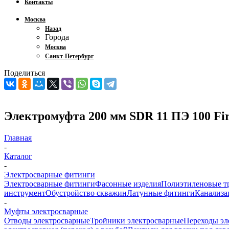
Контакты
Москва
Назад
Города
Москва
Санкт-Петербург
Поделиться
Электромуфта 200 мм SDR 11 ПЭ 100 Fir
Главная
-
Каталог
-
Электросварные фитинги
Электросварные фитинги
Фасонные изделия
Полиэтиленовые т
инструмент
Обустройство скважин
Латунные фитинги
Канализа
-
Муфты электросварные
Отводы электросварные
Тройники электросварные
Переходы эл